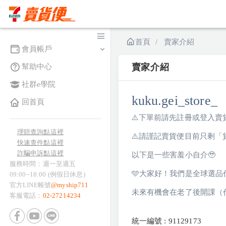
首頁
賣家介紹
會員帳戶
賣家介紹
幫助中心
社群e學院
kuku.gei_store_
回首頁
⚠️下單前請先註冊或登入
理賠查詢點這裡
⚠️請謹記賣貨便目前只剩
快速查件點這裡
詐騙申訴點這裡
以下是一些害羞小自介🥹
服務時間：週一至週五
🩵大家好！我們是全球選品代
09:00~18:00 (例假日休息)
官方LINE帳號
@myship711
未來有機會在老了後開課（
客服電話：
02-27214234
統一編號 : 91129173