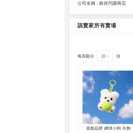
公司名稱 : 曲肯代購商店
該賣家所有賣場
每頁顯示
項
20
原創品牌 網球小狗 吊飾