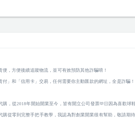
賣貨便，方便後續追蹤物流，並可有效預防其他詐騙唷！
「貨付」和「信用卡」交易，任何需要你主動匯款的網址，全是詐騙
購，從2018年開始開業至今，皆有開立公司發票🫶🏻
因為喜歡球
代購從零到完整手把手教學，我認為對創業開業很有幫助，敬請期待