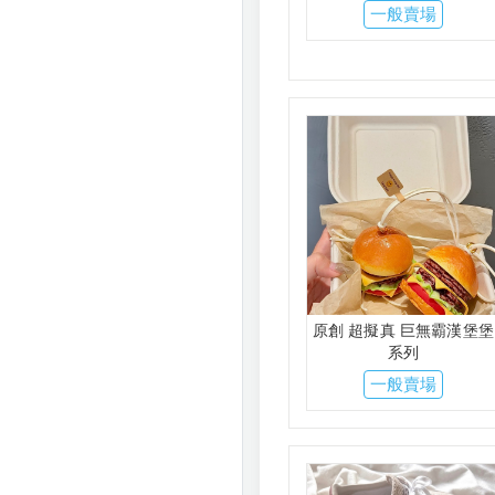
一般賣場
原創 超擬真 巨無霸漢堡堡
系列
一般賣場