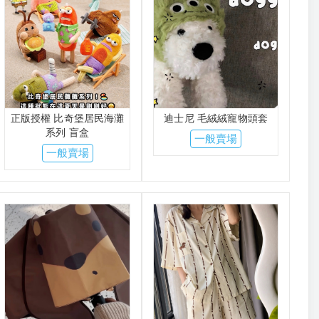
正版授權 比奇堡居民海灘
迪士尼 毛絨絨寵物頭套
系列 盲盒
一般賣場
一般賣場