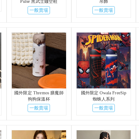
Pulse 黑武士鏤空鞋
吊飾
一般賣場
一般賣場
國外限定 Thremos 膳魔師
國外限定 Owala FreeSip
狗狗保溫杯
蜘蛛人系列
一般賣場
一般賣場