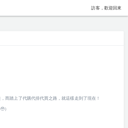
訪客，歡迎回來
！
鞋，而踏上了代購代排代買之路，就這樣走到了現在！
🥹）