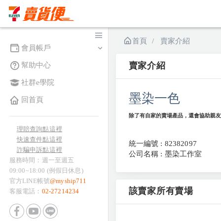
首頁
賣家介紹
會員帳戶
賣家介紹
幫助中心
社群e學院
墨染一色
回首頁
除了有自家的賣場產品，還會協助親友
理賠查詢點這裡
快速查件點這裡
統一編號 : 82382097
詐騙申訴點這裡
公司名稱 : 墨染工作室
服務時間：週一至週五
09:00~18:00 (例假日休息)
官方LINE帳號
@myship711
該賣家所有賣場
客服電話：
02-27214234