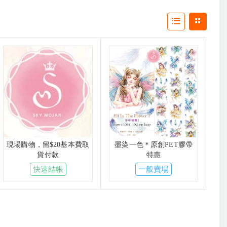
現場購物，留$20基本費取
墨染一色＊原創PET膠帶
貨付款
特惠
快速結帳
一般賣場