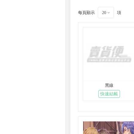
每頁顯示
項
20
黑線
快速結帳