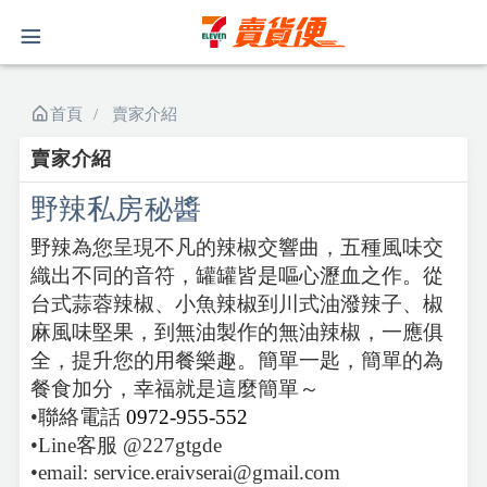
首頁
賣家介紹
賣家介紹
野辣私房秘醬
野辣為您呈現不凡的辣椒交響曲，五種風味交
織出不同的音符，罐罐皆是嘔心瀝血之作。從
台式蒜蓉辣椒、小魚辣椒到川式油潑辣子、椒
麻風味堅果，到無油製作的無油辣椒，一應俱
全，提升您的用餐樂趣。
簡單一匙，簡單的為
餐食加分
，幸福就是這麼簡單～
•聯絡電話
0972-955-552
•Line客服 @227gtgde
•email: service.eraivserai@gmail.com