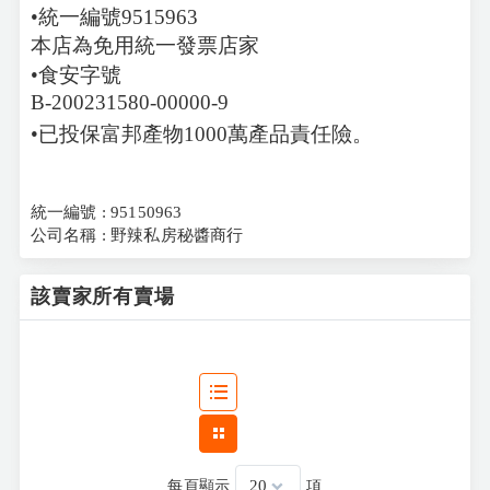
•統一編號9515963
本店為免用統一發票店家
•食安字號
B-200231580-00000-9
•
已投保富邦產物
1000
萬產品責任險。
統一編號 : 95150963
公司名稱 : 野辣私房秘醬商行
該賣家所有賣場
每頁顯示
項