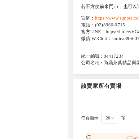
若不方便前來門市，也可以
官網：
https://www.suntea.c
電話：(02)8966-0715
官方LINE：https://lin.ee/V
微信 WeChat：suntea89660
統一編號 : 84417234
公司名稱 : 尚鼎茶葉精品
該賣家所有賣場
每頁顯示
項
20