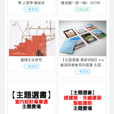
學/人類學/藝術史
樓游園一器一物》2025年新
書預購免運賣場
一般賣場
快速結帳
建構文化研究
【主題選書-重磅回歸】a+u
建築與都會系列叢書 主題賣
一般賣場
場
一般賣場