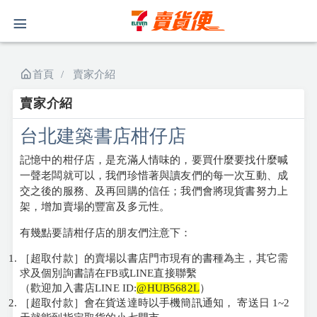
首頁
賣家介紹
賣家介紹
台北建築書店柑仔店
記憶中的柑仔店，是充滿人情味的，要買什麼要找什麼喊
一聲老闆就可以，我們珍惜著與讀友們的每一次互動、成
交之後的服務、及再回購的信任；我們會將現貨書努力上
架，增加賣場的豐富及多元性。
有幾點要請柑仔店的朋友們注意下：
［超取付款］的賣場以書店門市現有的書種為主，其它需
求及個別詢書請在FB或LINE直接聯繫
（歡迎加入書店LINE ID:
@HUB5682L
）
［超取付款］會在貨送達時以手機簡訊通知， 寄送日 1~2