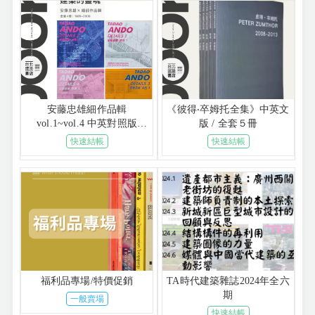
安藤忠雄細作品輯
《彼得‧卒姆托全集》中英文
vol.1~vol.4 中英對照版
版 / 全套５冊
[2025.9到貨]
快速結帳
快速結帳
福利品專場/特價促銷
TA時代建築雜誌2024年全六
期
一般賣場
快速結帳