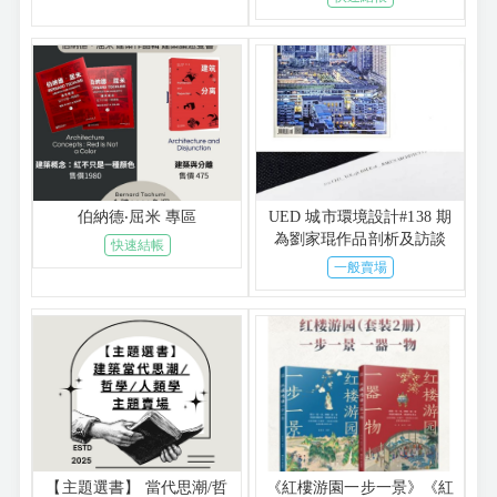
伯納德‧屈米 專區
UED 城市環境設計#138 期
為劉家琨作品剖析及訪談
快速結帳
一般賣場
【主題選書】 當代思潮/哲
《紅樓游園一步一景》《紅