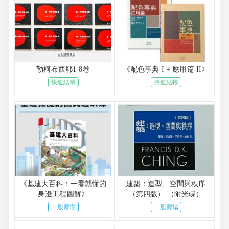
勒柯布西耶1-8卷
《配色事典 I + 應用篇 II》
快速結帳
快速結帳
《基建大百科：一看就懂的
建築：造型、空間與秩序
身邊工程圖解》
（第四版） （附光碟）
一般賣場
一般賣場