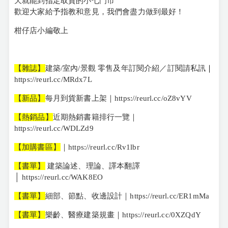
天就能到指定取貨的小七門市
歡迎大家給予指教和意見，我們會盡力做到最好！
柑仔店小編敬上
【雜誌】
建築/室內/景觀 零售及年訂閱介紹／訂閱請私訊
｜
https://reurl.cc/MRdx7L
【新品】
每月到貨新書上架｜https://reurl.cc/oZ8vYV
【熱銷品】
近期熱銷書籍排行一覽｜
https://reurl.cc/WDLZd9
【加購書區】
｜https://reurl.cc/Rv1lbr
【書單】
建築論述、理論、譯本翻譯
│ https://reurl.cc/WAK8EO
【書單】
細部、節點、收邊設計｜https://reurl.cc/ER1mMa
【書單】
樂齡、醫療建築規畫｜https://reurl.cc/0XZQdY