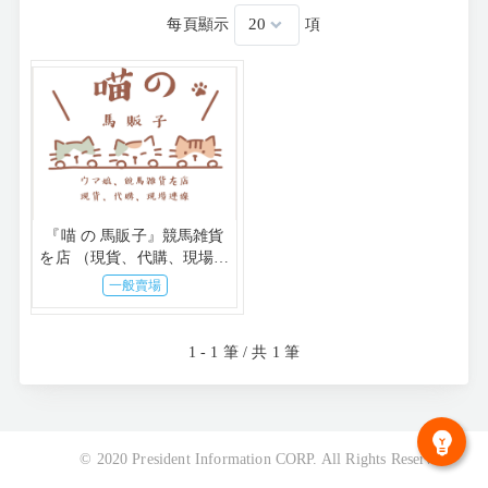
每頁顯示
項
『喵 の 馬販子』競馬雑貨
を店 （現貨、代購、現場連
線）
一般賣場
1 - 1 筆 / 共 1 筆
© 2020 President Information CORP. All Rights Reserved.