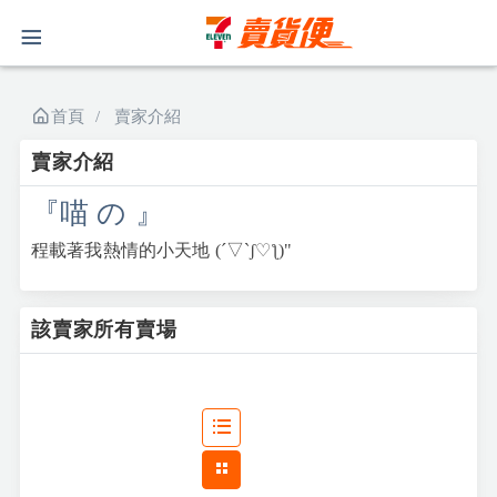
首頁
賣家介紹
賣家介紹
『喵 の 』
程載著我熱情的小天地 (´▽`ʃ♡ƪ)"
該賣家所有賣場