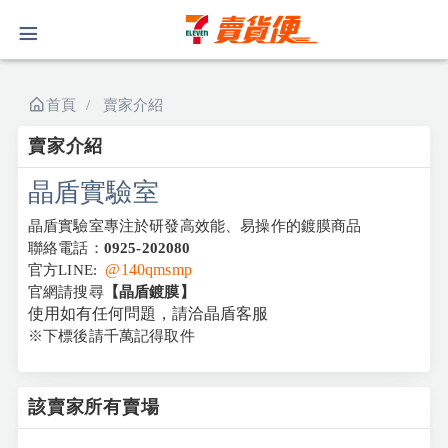
首頁
賣家介紹
賣家介紹
晶盾實驗室
晶盾實驗室專注於研發高效能、易操作的鍍膜商品
聯絡電話：
0925-202080
@140qmsmp
官方LINE:
官網請搜尋
【晶盾鍍膜】
使用如有任何問題，請洽晶盾客服
※下標後請千萬記得取件
該賣家所有賣場