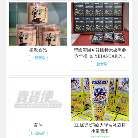
植覺香品
韓國帶回►韓國特天級黑參
六年根 ＆ YIHANCARINO
一般賣場
麗仁堂保養品
一般賣場
寄件
ZL抓樂x飛絡力聯名冰霸杯
少量賣場
快速結帳