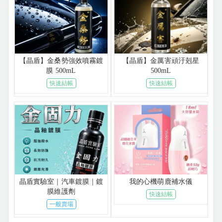
【晶盾】金桑勢強效噴霧鍍
【晶盾】金厲害頑汙剋星
膜 500mL
500mL
快速結帳
快速結帳
晶盾實驗室｜汽車鍍膜｜鍍
我的心機萌鹿補水儀
膜維護劑
快速結帳
一般賣場