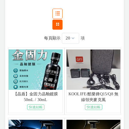
每頁顯示
項
【晶盾】金固力晶釉鍍膜
KOOLIFE/酷樂鋒Q15/Q8 無
50mL / 30mL
線領夾麥克風
快速結帳
快速結帳