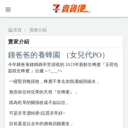
首頁
賣家介紹
賣家介紹
鍾爸爸的養蜂園 （女兒代PO）
今年鍾爸爸鍾媽媽辛苦採收的 2023年新鮮生蜂蜜『玉荷包
荔枝生蜂蜜 』出爐 ~ ^___^~
一樣堅持晚採收，蜂蜜不拿去加熱濃縮與縮水，
無添加任何化學的天然『生蜂蜜』，
因為乾旱的關係收成不如以往，
可是非常濃純香!品質非常好~
目前還是以去年的價格回饋蜜友，