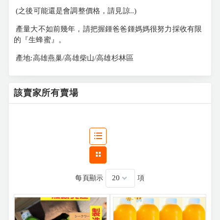
(之後可能還是會調整價格，請見諒..)
產量大不如前幾年，請把握鍾爸爸鍾媽媽很努力採收有限
的『生蜂蜜』。
產地:高雄燕巢/高雄柴山/高雄杉林區
該賣家所有賣場
每頁顯示
項