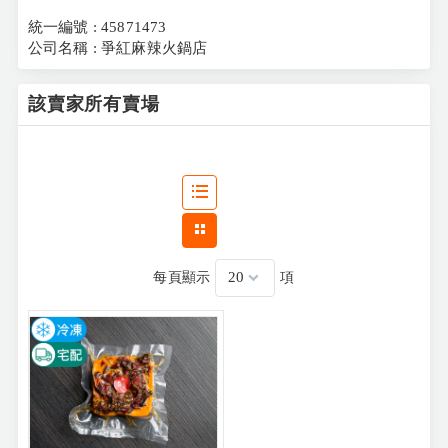
統一編號 : 45871473
公司名稱 : 爭紅麻辣火鍋店
該賣家所有賣場
每頁顯示
項