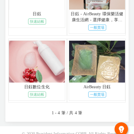
日鈺
日鈺 - AirBeauty 環保樂活健
康生活網 - 選擇健康，享受
快速結帳
生活
一般賣場
日鈺數位生化
AirBeauty 日鈺
快速結帳
一般賣場
1 - 4 筆 / 共 4 筆
© 2020 President Information CORP. All Rights Reserved.