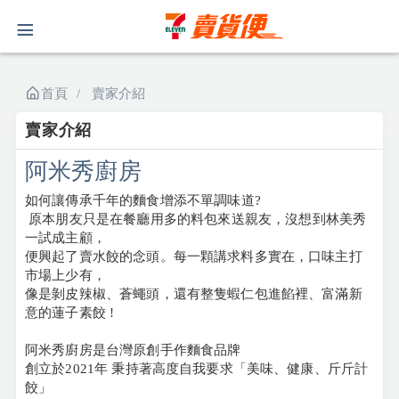
首頁
賣家介紹
賣家介紹
阿米秀廚房
如何讓傳承千年的麵食增添不單調味道?
原本朋友只是在餐廳用多的料包來送親友，
沒想到林美秀
一試成主顧，
便興起了賣水餃的念頭。每一顆講求料多實在，口味主打
市場上少有，
像是剝皮辣椒、蒼蠅頭，還有整隻蝦仁包進餡裡、富滿新
意的蓮子素餃 !
阿米秀廚房是台灣原創手作麵食品牌
創立於2021年 秉持著高度自我要求「美味、健康、斤斤計
餃」