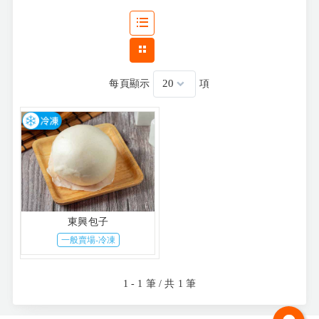
每頁顯示
項
東興包子
一般賣場-冷凍
1 - 1 筆 / 共 1 筆