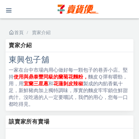
首頁
賣家介紹
賣家介紹
東興包子舖
一家在台中市場內用心做好每一顆包子的巷弄小店。堅
持
使用與鼎泰豐同級的蘭菊花麵粉，
麵皮Ｑ彈有嚼勁，
用
，用
宜蘭三星蔥
和
花蓮剝皮辣椒
製成的內餡香氣十
足，新鮮豬肉加上獨特調味，厚實的麵皮牢牢鎖住鮮甜
肉汁。沒吃過的人一定要嚐試，我們的用心，您每一口
都吃得見。
該賣家所有賣場