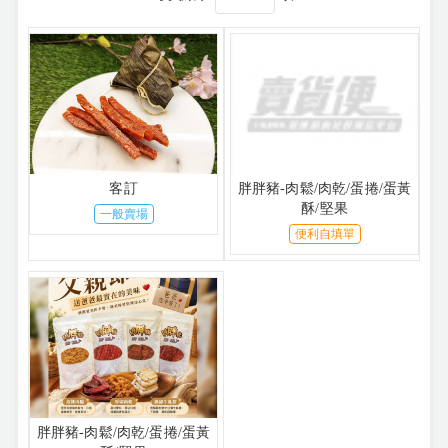
客訂
胖胖豬-肉鬆/肉乾/蛋捲/蛋黃
酥/堅果
一般賣場
便利自填單
胖胖豬-肉鬆/肉乾/蛋捲/蛋黃