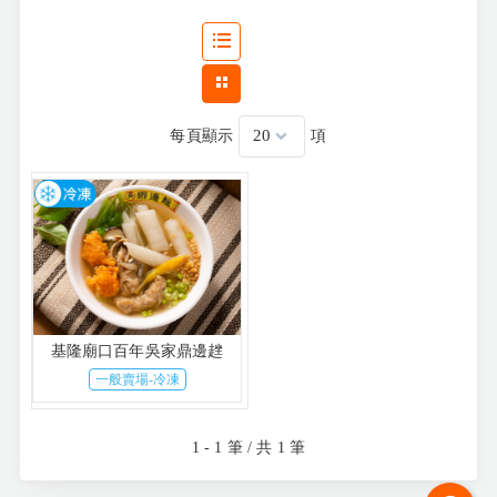
每頁顯示
項
基隆廟口百年吳家鼎邊趖
一般賣場-冷凍
1 - 1 筆 / 共 1 筆