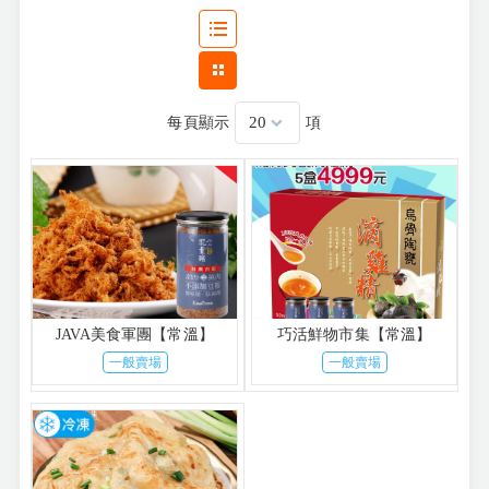
每頁顯示
項
JAVA美食軍團【常溫】
巧活鮮物市集【常溫】
一般賣場
一般賣場