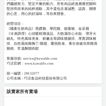
們繼續努力、堅定不懈的動力。所有肉品經過層層把關和
堅持而得來的純粹感動，其中還包含著誠懇、認真、關懷
的心意，用心的好滋味，等你來體會。
經營項目：
《國產生鮮肉品》黑鑽雞、華陀雞、能量豬、金采雞
《冷凍調理》心頭暖精燉湯品、大飽滿安心水餃、彈牙火
鍋丸、特色風味美食、鮮嫩去骨調味雞腿排、厚實調味豬
排、自然風味雞胸丁/雞翅、覆熱熟食、養生保健烏骨雞滴
雞精、常溫酥饌肉鬆
客服信箱: service@kawalife.com
巧活官網：www.kawalife.com
統一編號 : 28632077
公司名稱 : 巧活食品科技股份有限公司
該賣家所有賣場