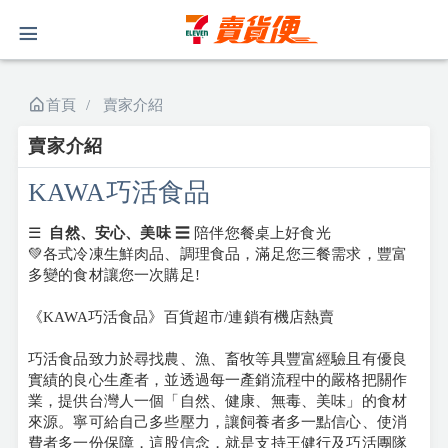
首頁
賣家介紹
賣家介紹
KAWA巧活食品
☰
自然、安心、美味
☰ 陪伴您餐桌上好食光
💚各式冷凍生鮮肉品、調理食品，滿足您三餐需求，豐富
多變的食材讓您一次購足!
《KAWA巧活食品》百貨超市/連鎖有機店熱賣
巧活食品致力於尋找農、漁、畜牧等具豐富經驗且有優良
實績的良心生產者，並透過每一產銷流程中的嚴格把關作
業，提供台灣人一個「自然、健康、無毒、美味」的食材
來源。寧可給自己多些壓力，讓飼養者多一點信心、使消
費者多一份保障，這股信念，就是支持王健行及巧活團隊