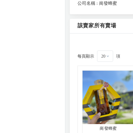
公司名稱 : 崗發蜂蜜
該賣家所有賣場
每頁顯示
項
20
崗發蜂蜜