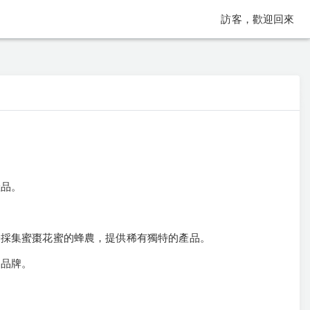
訪客，歡迎回來
產品。
一採集蜜棗花蜜的蜂農，提供稀有獨特的產品。
名品牌。