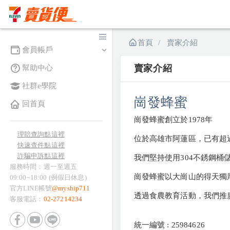
首頁
賣家介紹
會員帳戶
賣家介紹
幫助中心
社群e學院
崗發蜂蜜
回首頁
崗發蜂蜜創立於1978年
理賠查詢點這裡
位於高雄市阿蓮區，已有超
快速查件點這裡
詐騙申訴點這裡
我們堅持使用304不銹鋼桶
服務時間：週一至週五
崗發蜂蜜以大崗山的得天獨
09:00~18:00 (例假日休息)
官方LINE帳號
@myship711
透過食農教育活動，我們推
客服電話：
02-27214234
統一編號 : 25984626