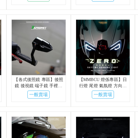
搞 DRG 雷霆S
【各式後照鏡 專區】後照
【MMBCU 燈係專區】日
鏡 後視鏡 端子鏡 手裡劍
行燈 尾燈 氣氛燈 方向燈
圓鏡 MAGAZI 巴風特 短
蛇之氣息 霧燈 REYS AJ
一般賣場
一般賣場
版 長版 霧黑
KOSO 金鑫