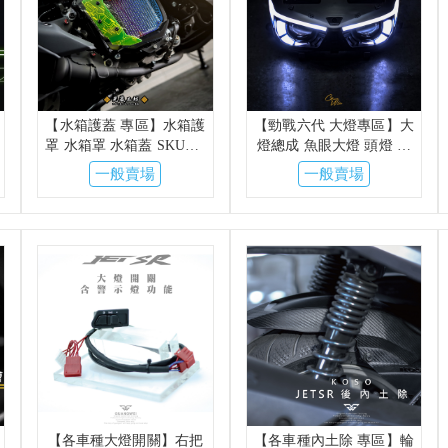
【水箱護蓋 專區】水箱護
【勁戰六代 大燈專區】大
罩 水箱罩 水箱蓋 SKUNY
燈總成 魚眼大燈 頭燈 魚
KOSO Ghost ZOO GO-
眼 LED大燈 惡魔眼 APL
一般賣場
一般賣場
WORK
阿波羅 AJ6
【各車種大燈開關】右把
【各車種內土除 專區】輪