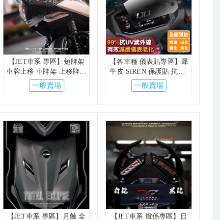
【JET車系 專區】短牌架
【各車種 儀表貼專區】犀
車牌上移 車牌架 上移牌架
牛皮 SIREN 保護貼 抗UV
牌架 後牌架 SKUNY
儀表保護貼 防刮傷 修復細
一般賣場
一般賣場
APEXX KYL
紋 SL 六代
【JET車系 專區】月蝕 全
【JET車系 燈係專區】日