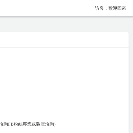
訪客，歡迎回來
請洽詢FB粉絲專業或致電洽詢)