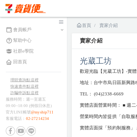
首頁
賣家介紹
會員帳戶
賣家介紹
幫助中心
社群e學院
光葳工坊
回首頁
歡迎光臨【光葳工坊】-實體
理賠查詢點這裡
地址：台中市烏日區新興路
快速查件點這裡
詐騙申訴點這裡
TEL： (04)2338-6669
服務時間：週一至週五
實體店面營業時間： ■ 週二-
09:00~18:00 (例假日休息)
官方LINE帳號
@myship711
營業時間內皆提拱「自取服
客服電話：
02-27214234
實體店面採「預約制服務」 網