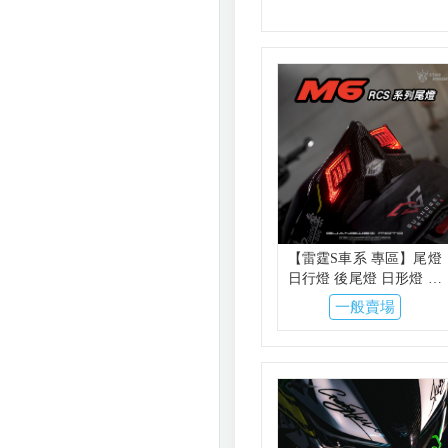
【雷霆S車系 專區】尾燈
日行燈 後尾燈 日形燈 日
型燈 M6尾燈 S90 星爵 金
一般賣場
鑫