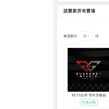
該賣家所有賣場
每頁顯示
項
20
REYS拉桿 零件含螺絲
快速結帳