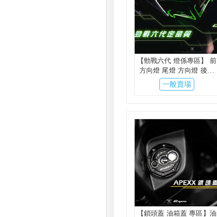
【勁戰六代 燈係專區】 前
方向燈 尾燈 方向燈 後尾
燈 V8 AJ6 KOSO CTH 金
一般賣場
鑫 AJ
【鎖頭蓋 油箱蓋 專區】油