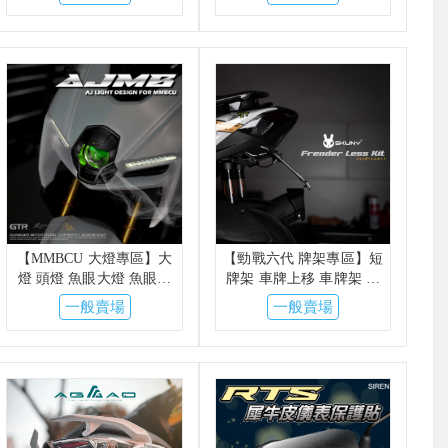
爵
金鑫 CTH AJ
【MMBCU 大燈專區】大
【勁戰六代 牌架專區】短
燈 頭燈 魚眼大燈 魚眼總
牌架 車牌上移 車牌架 上
成 AJMB 金鑫APL 曼巴
移短牌架 牌架上移 後牌架
一般賣場
一般賣場
黑曼巴
APEXX SKUNY