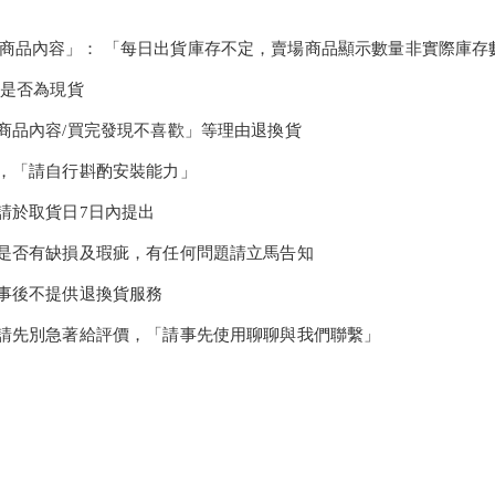
/商品內容」： 「每日出貨庫存不定，賣場商品顯示數量非實際庫存
聊是否為現貨
楚商品內容/買完發現不喜歡」等理由退換貨
裝，「請自行斟酌安裝能力」
題請於取貨日7日內提出
證是否有缺損及瑕疵，有任何問題請立馬告知
，事後不提供退換貨服務
，請先別急著給評價，「請事先使用聊聊與我們聯繫」