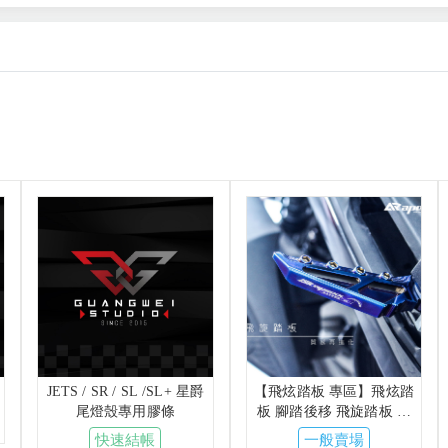
JETS / SR / SL /SL+ 星爵
【飛炫踏板 專區】飛炫踏
尾燈殼專用膠條
板 腳踏後移 飛旋踏板 踏
板 腳踏 後移座 APEXX 惡
快速結帳
一般賣場