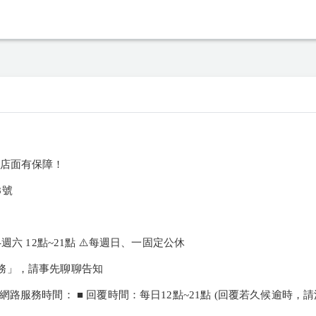
店面有保障 !
8號
週六 12點~21點 ⚠️每週日、一固定公休
務」，請事先聊聊告知
路服務時間： ■ 回覆時間：每日12點~21點 (回覆若久候逾時，