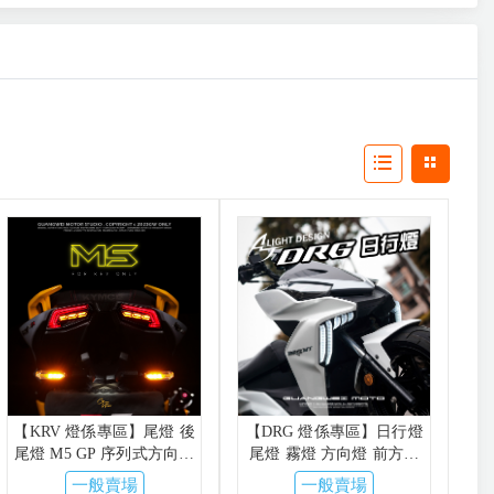
【KRV 燈係專區】尾燈 後
【DRG 燈係專區】日行燈
尾燈 M5 GP 序列式方向燈
尾燈 霧燈 方向燈 前方向
整合式 ROMA GT 金鑫 星
燈 發光踏板 幻影 機械龍
一般賣場
一般賣場