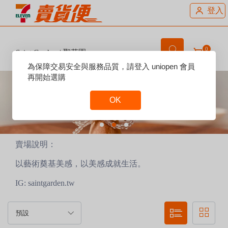
登入
0
Saint Garden | 聖花園
Reset
為保障交易安全與服務品質，請登入 uniopen 會員
Focus
再開始選購
OK
Reset
Focus
賣場說明：
以藝術奠基美感，以美感成就生活。
IG: saintgarden.tw