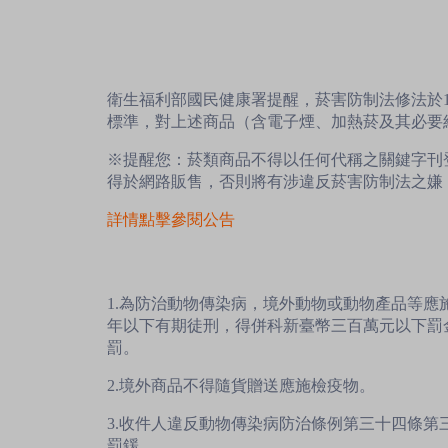
衛生福利部國民健康署提醒，菸害防制法修法於1
標準，對上述商品（含電子煙、加熱菸及其必要
※提醒您：菸類商品不得以任何代稱之關鍵字刊
得於網路販售，否則將有涉違反菸害防制法之嫌
詳情點擊參閱公告
1.為防治動物傳染病，境外動物或動物產品等
年以下有期徒刑，得併科新臺幣三百萬元以下罰
罰。
2.境外商品不得隨貨贈送應施檢疫物。
3.收件人違反動物傳染病防治條例第三十四條
罰鍰。