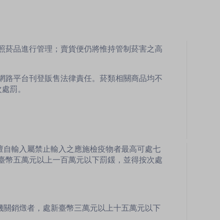
比照菸品進行管理；賣貨便仍將惟持管制菸害之高
網路平台刊登販售法律責任。菸類相關商品均不
次處罰。
擅自輸入屬禁止輸入之應施檢疫物者最高可處七
臺幣五萬元以上一百萬元以下罰鍰，並得按次處
機關銷燬者，處新臺幣三萬元以上十五萬元以下