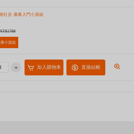
港社合 康康入門小資組
NT$1788
康康小資組
加入購物車
直接結帳