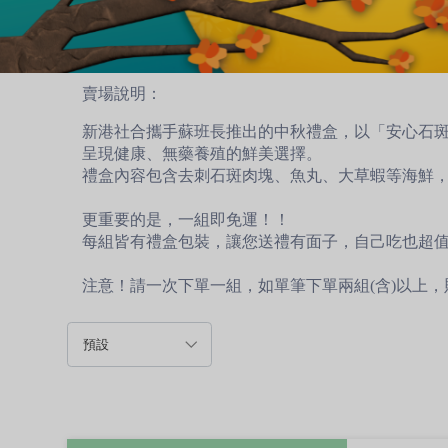
賣場說明：
新港社合攜手蘇班長推出的中秋禮盒，以「安心石
呈現健康、無藥養殖的鮮美選擇。
禮盒內容包含去刺石斑肉塊、魚丸、大草蝦等海鮮
更重要的是，一組即免運！！
每組皆有禮盒包裝，讓您送禮有面子，自己吃也超值
注意！請一次下單一組，如單筆下單兩組(含)以上，