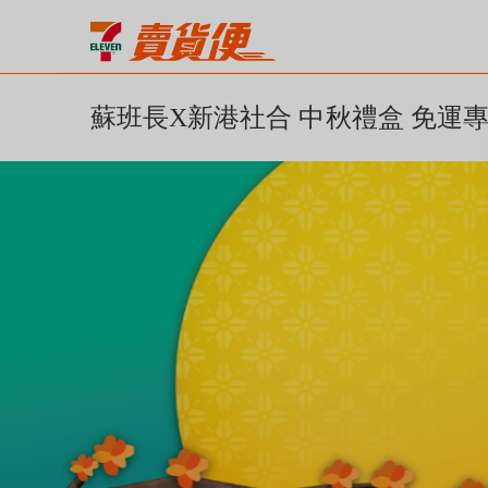
蘇班長X新港社合 中秋禮盒 免運