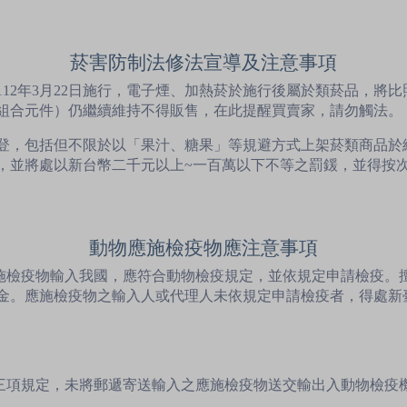
菸害防制法修法宣導及注意事項
12年3月22日施行，電子煙、加熱菸於施行後屬於類菸品，將
組合元件）仍繼續維持不得販售，在此提醒買賣家，請勿觸法。
登，包括但不限於以「果汁、糖果」等規避方式上架菸類商品於
，並將處以新台幣二千元以上~一百萬以下不等之罰鍰，並得按
動物應施檢疫物應注意事項
應施檢疫物輸入我國，應符合動物檢疫規定，並依規定申請檢疫。
金。應施檢疫物之輸入人或代理人未依規定申請檢疫者，得處新
第三項規定，未將郵遞寄送輸入之應施檢疫物送交輸出入動物檢疫