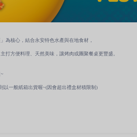
斑」為核心，結合永安特色水產與在地食材，
，主打方便料理、天然美味，讓烤肉或團聚餐桌更豐盛。
~
則以一般紙箱出貨喔~(因會超出禮盒材積限制)