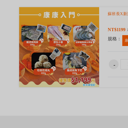
蘇班長X新
NT$1199
規格：