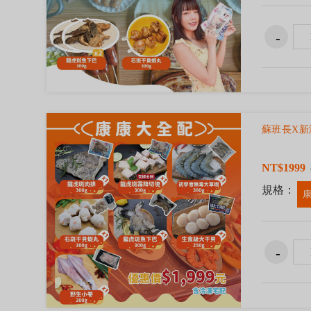
蘇班長X新
NT$1999
規格：