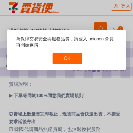
登入
0
現貨 韓站 SVT娃娃 克拉棒頭套
Reset
為保障交易安全與服務品質，請登入 uniopen 會員
Focus
再開始選購
OK
Reset
Focus
賣場說明：
▶
下單等同於100%同意我們賣場規則
⏰賣場上數量售完即截止，現貨商品會快速出貨，不接受
要求延後寄出
☑ 韓國代購商品無鑑賞期，也無退換貨服務