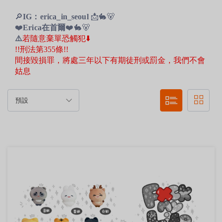
🔎
IG：erica_in_seoul
📩🐇🐻
❤️
Erica在首爾
❤️
🐇🐻
⚠️
若隨意棄單恐觸犯⬇️
!!刑法第355條!!
間接毀損罪，將處三年以下有期徒刑或罰金，我們不會
姑息