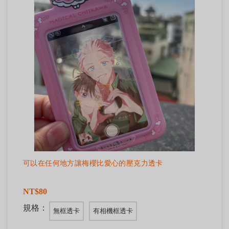
可以在任何地方讓梅櫻比愛心的壓克力透卡
NT$80
規格：
無框透卡
有相機框透卡