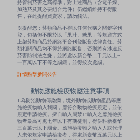
持管制菸害之高標準，對上述商品（含電子煙、
加熱菸及其必要組合元件）仍繼續維持不得販
售，在此提醒買賣家，請勿觸法。
※提醒您：菸類商品不得以任何代稱之關鍵字刊
登，包括但不限於以「果汁、糖果」等規避方式
上架菸類商品於網路平台刊登販售法律責任。菸
類相關商品均不得於網路販售，否則將有涉違反
菸害防制法之嫌，並將處以新台幣二千元以上~
一百萬以下不等之罰鍰，並得按次處罰。
詳情點擊參閱公告
動物應施檢疫物應注意事項
1.為防治動物傳染病，境外動物或動物產品等應
施檢疫物輸入我國，應符合動物檢疫規定，並依
規定申請檢疫。擅自輸入屬禁止輸入之應施檢疫
物者最高可處七年以下有期徒刑，得併科新臺幣
三百萬元以下罰金。應施檢疫物之輸入人或代理
人未依規定申請檢疫者，得處新臺幣五萬元以上