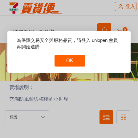
登入
0
ボウフウリン の 哈密
Reset
為保障交易安全與服務品質，請登入 uniopen 會員
Focus
再開始選購
OK
Reset
Focus
賣場說明：
充滿防風鈴與梅櫻的小世界