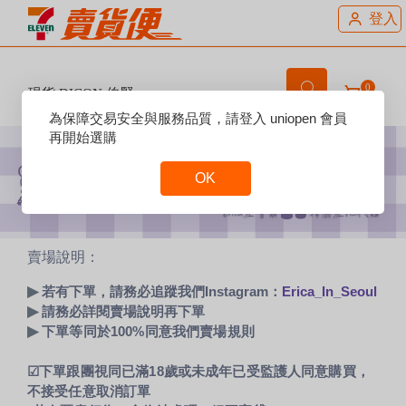
登入
0
現貨 DICON 伯賢
Reset
為保障交易安全與服務品質，請登入 uniopen 會員
Focus
再開始選購
OK
Reset
Focus
賣場說明：
▶
若有下單，請務必追蹤我們Instagram：
Erica_In_Seoul
▶
請務必詳閱賣場說明再下單
▶
下單等同於100%同意我們賣場規則
☑下單跟團視同已滿18歲或未成年已受監護人同意購買，
不接受任意取消訂單