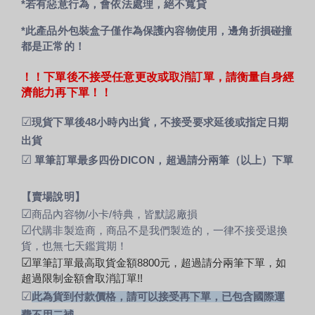
*若有惡意行為，會依法處理，絕不寬貸
*此產品外包裝盒子僅作為保護內容物使用，邊角折損碰撞
都是正常的！
！！下單後不接受任意更改或取消訂單，請衡量自身經
濟能力再下單！！
☑
現貨下單後48小時內出貨，不接受要求延後或指定日期
出貨
☑
單筆訂單最多四份DICON，超過請分兩筆（以上）下單
【賣場說明】
☑
商品內容物/小卡/特典，皆默認廠損
☑
代購非製造商，商品不是我們製造的，一律不接受退換
貨，也無七天鑑賞期！
☑
單筆訂單最高取貨金額8800元，超過請分兩筆下單，如
超過限制金額會取消訂單!!
☑
此為貨到付款價格，請可以接受再下單，已包含國際運