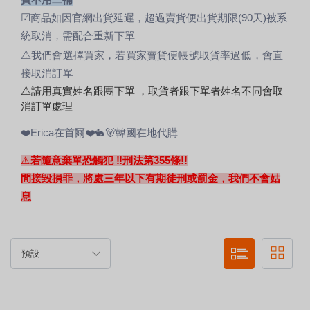
費不用二補
☑
商品如因官網出貨延遲，超過賣貨便出貨期限(90天)被系
統取消，需配合重新下單
⚠
我們會選擇買家，若買家賣貨便帳號取貨率過低，會直
接取消訂單
⚠
請用真實姓名跟團下單 ，取貨者跟下單者姓名不同會取
消訂單處理
❤️Erica在首爾❤️🐇🐻韓國在地代購
⚠️
若隨意棄單恐觸犯 ‼刑法第355條!!
間接毀損罪，將處三年以下有期徒刑或罰金，我們不會姑
息