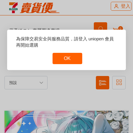
登入
0
蒔乃ほのか 專屬周邊賣場
Reset
為保障交易安全與服務品質，請登入 uniopen 會員
Focus
再開始選購
賣場說明：
OK
歡迎來到蒔乃ほのか專屬週邊賣場!
現貨、預購周邊皆
會在此賣場上架。
Reset
Focus