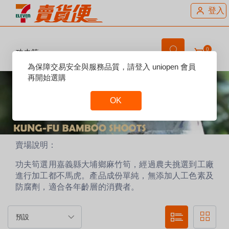
登入
0
功夫筍
Reset
為保障交易安全與服務品質，請登入 uniopen 會員
Focus
再開始選購
OK
Reset
Focus
賣場說明：
功夫筍選用嘉義縣大埔鄉麻竹筍，經過農夫挑選到工廠
進行加工都不馬虎。產品成份單純，無添加人工色素及
防腐劑，適合各年齡層的消費者。