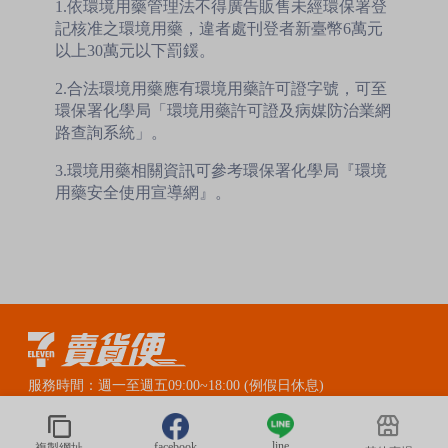
1.依環境用藥管理法不得廣告販售未經環保署登
記核准之環境用藥，違者處刊登者新臺幣6萬元
以上30萬元以下罰鍰。
2.合法環境用藥應有環境用藥許可證字號，可至
環保署化學局「環境用藥許可證及病媒防治業網
路查詢系統」。
3.環境用藥相關資訊可參考環保署化學局『環境
用藥安全使用宣導網』。
服務時間：週一至週五09:00~18:00 (例假日休息)
賣貨便LINE官方客服：@myship711
line
facebook