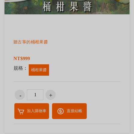
聽古箏的桶柑果醬
NT$999
規格：
桶柑果醬
加入購物車
直接結帳