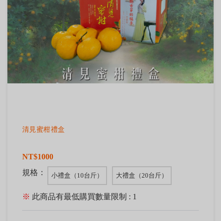
清見蜜柑禮盒
NT$1000
規格：
小禮盒（10台斤）
大禮盒（20台斤）
※
此商品有最低購買數量限制 : 1