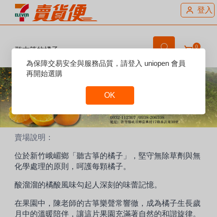
登入
0
聽古箏的橘子
Reset
為保障交易安全與服務品質，請登入 uniopen 會員
Focus
再開始選購
OK
Reset
Focus
賣場說明：
位於新竹峨嵋鄉「聽古箏的橘子」，堅守無除草劑與無
化學處理的原則，呵護每顆橘子。
酸溜溜的橘酸風味勾起人深刻的味蕾記憶。
在果園中，陳老師的古箏樂聲常響徹，成為橘子生長歲
月中的溫暖陪伴，讓這片果園充滿著自然的和諧旋律。