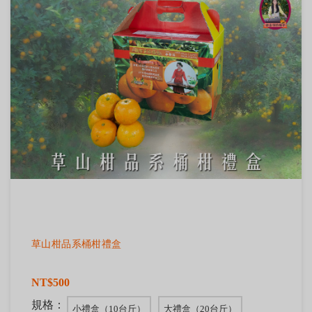
草山柑品系桶柑禮盒
NT$500
規格：
小禮盒（10台斤）
大禮盒（20台斤）