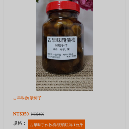
古早味醃漬梅子
NT$350
NT$450
規格：
古早味手作軟梅/玻璃瓶裝/1台斤