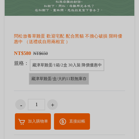
問松放養草雞蛋 歡迎宅配 配合黑貓 不擔心破損 限時優
惠中 （送禮或自用兩相宜 ）
NT$580
NT$650
規格：
藏津草雞蛋/1箱/2盒 30入裝 降價優惠中
藏津草雞蛋/盒/大約11顆無庫存
加入購物車
直接結帳