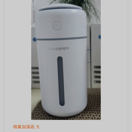
噴霧加濕器 大