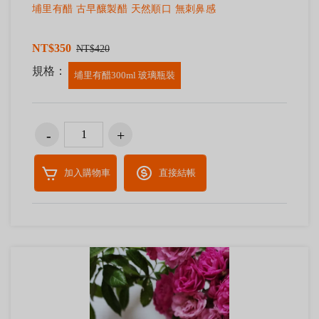
埔里有醋 古早釀製醋 天然順口 無刺鼻感
NT$350
NT$420
規格：
埔里有醋300ml 玻璃瓶裝
加入購物車
直接結帳