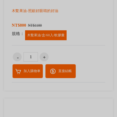
木鱉果油-照顧好眼睛的好油
NT$800
NT$1100
規格：
木鱉果油/盒/60入/軟膠囊
加入購物車
直接結帳