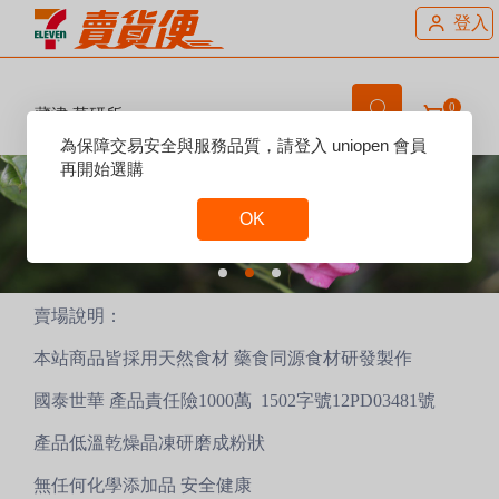
登入
0
藏津 草研所
Reset
為保障交易安全與服務品質，請登入 uniopen 會員
Focus
再開始選購
OK
Reset
Focus
賣場說明：
本站商品皆採用天然食材 藥食同源食材研發製作
國泰世華 產品責任險1000萬 1502字號12PD03481號
產品低溫乾燥晶凍研磨成粉狀
無任何化學添加品 安全健康