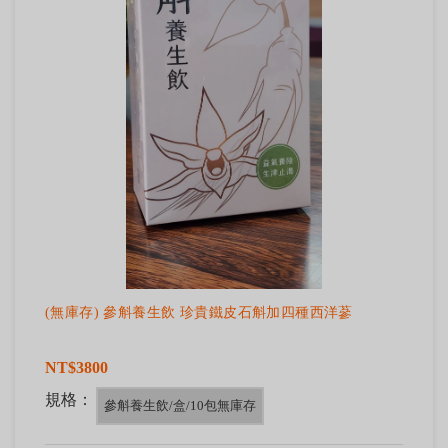
(無庫存) 參斛養生飲 珍貴鐵皮石斛加四種西洋蔘
NT$3800
規格：
參斛養生飲/盒/10包無庫存