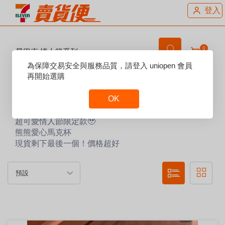
登入
0
星巴克 情人節系列
Reset
為保障交易安全與服務品質，請登入 uniopen 會員
Focus
再開始選購
賣場說明：
OK
Reset
超可愛情人節限定款🥹
Focus
熊熊愛心馬克杯
現貨剩下最後一個！價格超好