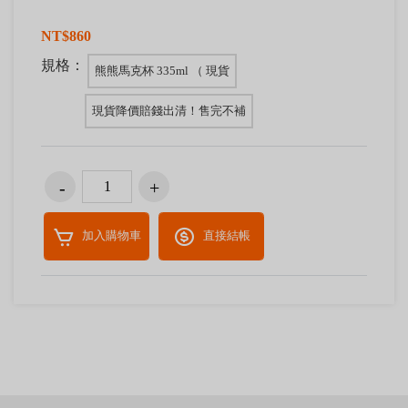
NT$860
規格：
熊熊馬克杯 335ml （ 現貨
現貨降價賠錢出清！售完不補
加入購物車
直接結帳