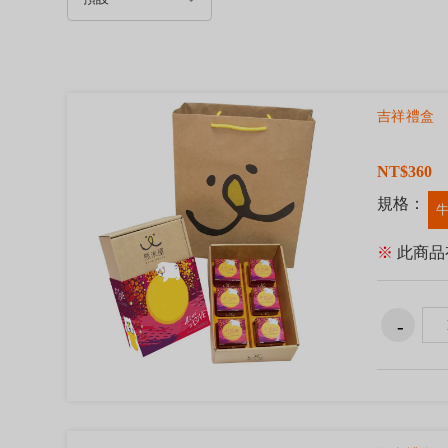
吉祥禮盒
NT$360
規格：
牛
※
此商品