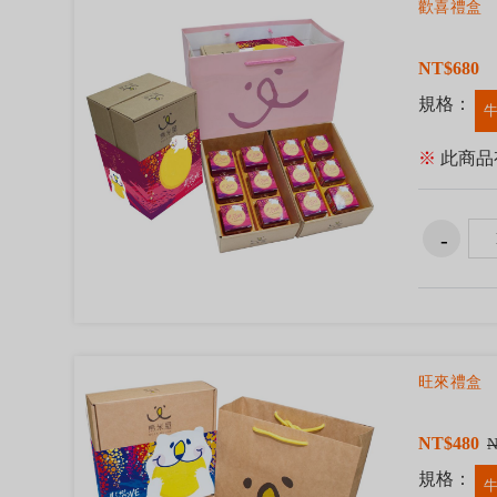
歡喜禮盒
NT$680
規格：
牛
※
此商品
旺來禮盒
NT$480
N
規格：
牛