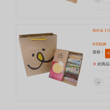
熊幸福【
NT$220
規格：
牛
※
此商品