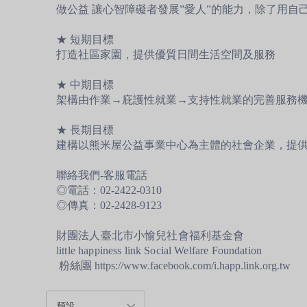
做公益 讓心智障礙者發展”愛人”的能力，除了用
★ 短期目標
打造社區家園，提供優質日間生活空間及服務
★ 中期目標
架構由作業→庇護性就業→支持性就業的完善服務
★ 長期目標
建構以熊米屋公益事業中心為主體的社會企業，提
聯絡我們-客服電話
◎電話：02-2422-0310
◎傳真：02-2428-9123
財團法人臺北市小愉兒社會福利基金會
little happiness link Social Welfare Foundation
粉絲團 https://www.facebook.com/i.happ.link.org.tw