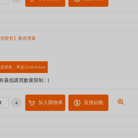
方形餅乾】募資專案
皮紙色，單盒22x9x6.6cm
有最低購買數量限制 : 1
加入購物車
直接結帳