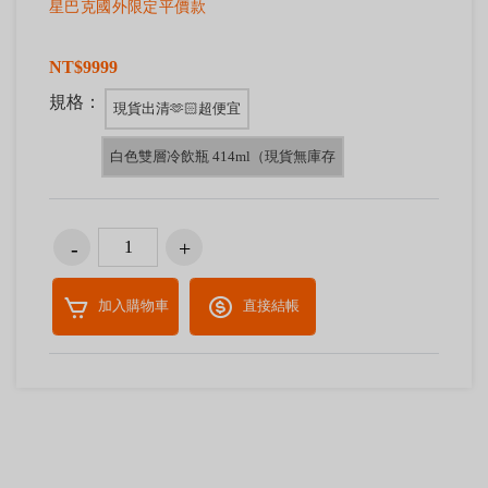
星巴克國外限定平價款
NT$9999
規格：
現貨出清🫶🏻超便宜
白色雙層冷飲瓶 414ml（現貨無庫存
加入購物車
直接結帳