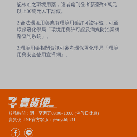
記核准之環境用藥，違者處刊登者新臺幣6萬元
以上30萬元以下罰鍰。
2.合法環境用藥應有環境用藥許可證字號，可至
環保署化學局「環境用藥許可證及病媒防治業網
路查詢系統」。
3.環境用藥相關資訊可參考環保署化學局『環境
用藥安全使用宣導網』。
服務時間：週一至週五09:00~18:00 (例假日休息)
賣貨便LINE官方客服：@myship711