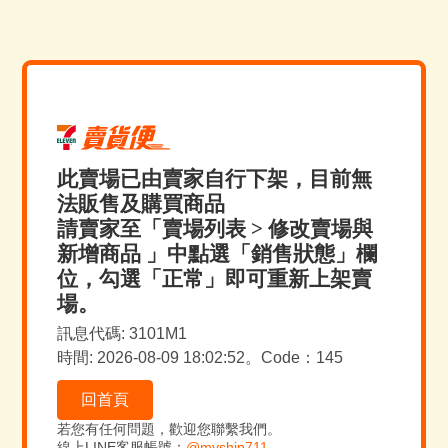
此賣場已由賣家自行下架，目前無
法販售及購買商品
請賣家至「賣場列表 > 修改賣場與
新增商品 」中點選「銷售狀態」欄
位，勾選「正常」即可重新上架賣
場。
訊息代碼: 3101M1
時間: 2026-08-09 18:02:52。Code：145
回首頁
若您有任何問題，歡迎您聯繫我們。
線上LINE客服帳號：
@myship711