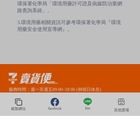
環保署化學局「環境用藥許可證及病媒防治業網
路查詢系統」。
3.環境用藥相關資訊可參考環保署化學局『環境
用藥安全使用宣導網』。
服務時間：週一至週五09:00~18:00 (例假日休息)
賣貨便LINE官方客服：@myship711
line
facebook
複製網址
其他賣場
© 2020 President Information CORP. All Rights Reserved.