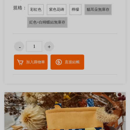
規格：
彩虹色
紫色花磚
檸檬
貓耳朵無庫存
紅色+白蝴蝶結無庫存
加入購物車
直接結帳