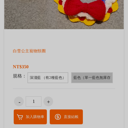
白雪公主寵物頸圈
NT$350
規格：
深淺藍 （有2種藍色）
藍色（單一藍色無庫存
加入購物車
直接結帳