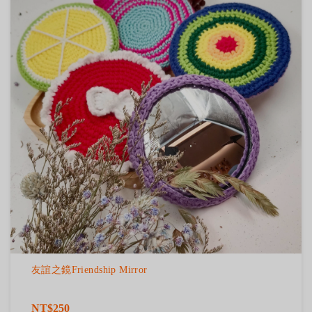
友誼之鏡Friendship Mirror
NT$250