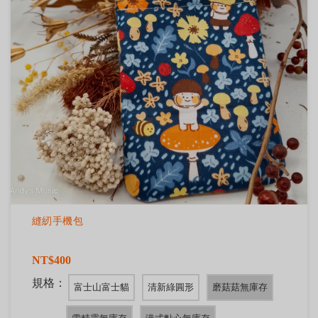
縫紉手機包
NT$400
規格：
富士山富士貓
清新綠圓形
磨菇菇無庫存