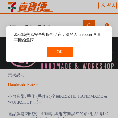
登入
0
小齊音樂.手作 （手作部）
Reset
為保障交易安全與服務品質，請登入 uniopen 會員
Focus
再開始選購
OK
Reset
Focus
賣場說明：
Handmade Katz IG
小齊音樂. 手作 (手作部)全由KRIZTIE HANDMADE &
WORKSHOP 主理
這品牌是闆娘於2019年以興趣方向設立的名稱, 品牌LO