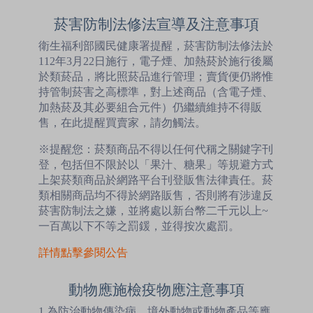
菸害防制法修法宣導及注意事項
衛生福利部國民健康署提醒，菸害防制法修法於
112年3月22日施行，電子煙、加熱菸於施行後屬
於類菸品，將比照菸品進行管理；賣貨便仍將惟
持管制菸害之高標準，對上述商品（含電子煙、
加熱菸及其必要組合元件）仍繼續維持不得販
售，在此提醒買賣家，請勿觸法。
※提醒您：菸類商品不得以任何代稱之關鍵字刊
登，包括但不限於以「果汁、糖果」等規避方式
上架菸類商品於網路平台刊登販售法律責任。菸
類相關商品均不得於網路販售，否則將有涉違反
菸害防制法之嫌，並將處以新台幣二千元以上~
一百萬以下不等之罰鍰，並得按次處罰。
詳情點擊參閱公告
動物應施檢疫物應注意事項
1.為防治動物傳染病，境外動物或動物產品等應