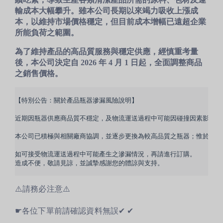
輸成本大幅攀升。雖本公司長期以來竭力吸收上漲成
本，以維持市場價格穩定，但目前成本增幅已遠超企業
所能負荷之範圍。
為了維持產品的高品質服務與穩定供應，經慎重考量
後，本公司決定自
2026 年 4 月 1 日
起，全面調整商品
之銷售價格。
【特別公告：關於產品瓶器滲漏風險說明】
近期因瓶器供應商品質不穩定，及物流運送過程中可能因碰撞因素影響，
本公司已積極與相關廠商協調，並逐步更換為較高品質之瓶器；惟於過渡
如可接受物流運送過程中可能產生之滲漏情況，再請進行訂購。
造成不便，敬請見諒，並誠摯感謝您的體諒與支持。
⚠️請務必注意⚠️
☛
各位下單前請確認資料無誤
✔︎
✔︎