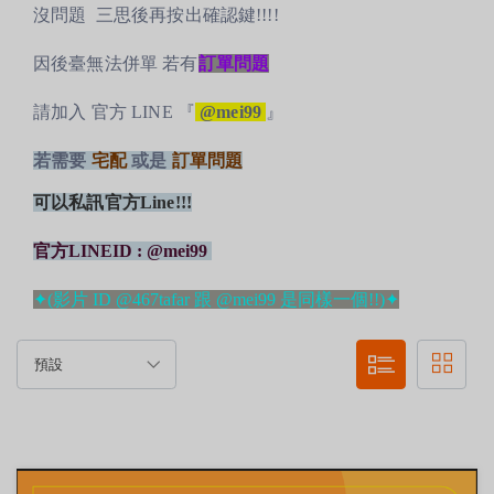
沒問題
三思後再按出確認鍵!!!!
因後臺無法併單 若有
訂單問題
請加入 官方 LINE 『
@mei99
』
若需要
宅配
或
是
訂
單問題
可以私訊官方Line!!!
官方LINEID : @mei99
✦
(影片 ID @467tafar 跟 @mei99 是同樣一個!!)
✦