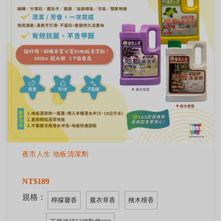
夜市人生 地板清潔劑
NT$189
規格：
檸檬馨香
薰衣草香
檜木檀香