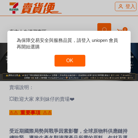
登入
0
夜市人生清潔專區
Reset
為保障交易安全與服務品質，請登入 uniopen 會員
Focus
再開始選購
OK
Reset
Focus
賣場說明：
💥歡迎大家 來到妹仔的賣場❤️
⚠︎
⚠︎
重要事項
⚠︎
⚠︎
受近期
國際局勢與戰爭因素
影響，全球原物料供應鏈持
續吃緊，導致生產各類清潔產品所需的原料、包材及運