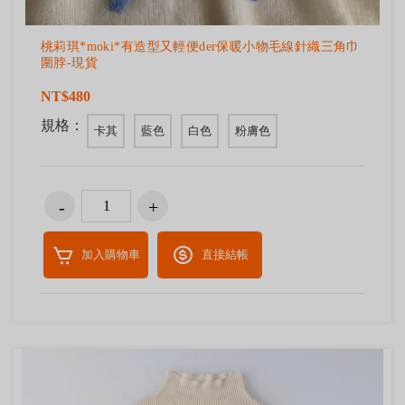
桃莉琪*moki*有造型又輕便der保暖小物毛線針織三角巾
圍脖-現貨
NT$480
規格：
卡其
藍色
白色
粉膚色
加入購物車
直接結帳