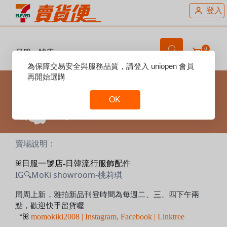
登入
0
日服一號店
Reset
為保障交易安全與服務品質，請登入 uniopen 會員
Focus
再開始選購
OK
Reset
Focus
賣場說明：
ꕤ
日服一號店-日韓流行服飾配件
IG🔍MoKi showroom-桃莉琪
周周上新，雅拍新品刊登時間為每週二、三、四下午兩
點，歡迎快手留貨喔
°ꕤ
momokiki2008 | Instagram, Facebook | Linktree