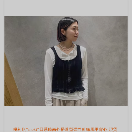
桃莉琪*moki*日系時尚外搭造型彈性針織馬甲背心-現貨