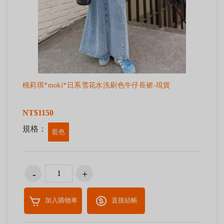
桃莉琪*moki*日系雪花水洗刷色牛仔長裙-現貨
NT$1150
規格：
藍色
加入購物車
直接結帳