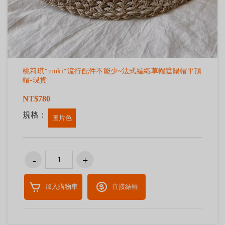
桃莉琪*moki*流行配件不能少~法式編織草帽遮陽帽平頂
帽-現貨
NT$780
規格：
圖片色
加入購物車
直接結帳