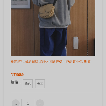
桃莉琪*moki*日韓街頭休閒風夾棉小包斜背小包-現貨
NT$680
規格：
綠色
卡其