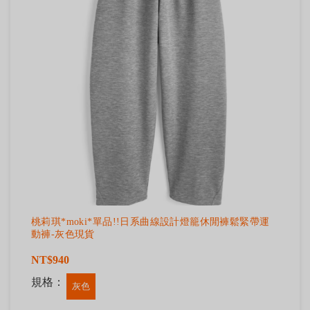
桃莉琪*moki*單品!!日系曲線設計燈籠休閒褲鬆緊帶運
動褲-灰色現貨
NT$940
規格：
灰色