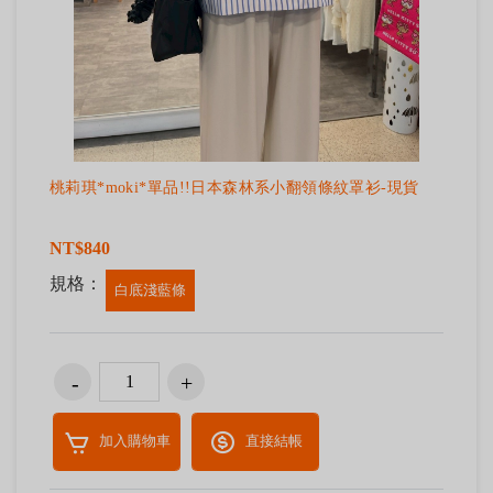
桃莉琪*moki*單品!!日本森林系小翻領條紋罩衫-現貨
NT$840
規格：
白底淺藍條
加入購物車
直接結帳