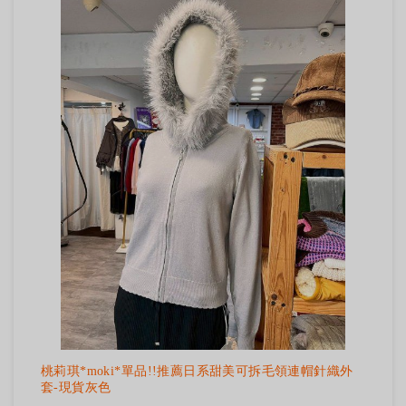
桃莉琪*moki*單品!!推薦日系甜美可拆毛領連帽針織外
套-現貨灰色