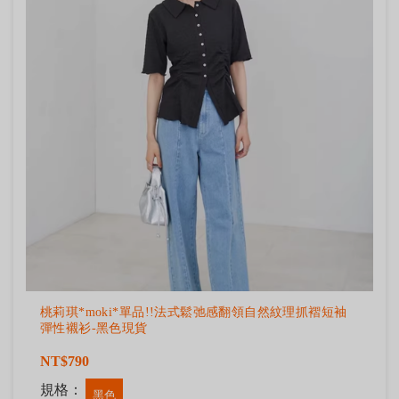
桃莉琪*moki*單品!!法式鬆弛感翻領自然紋理抓褶短袖
彈性襯衫-黑色現貨
NT$790
規格：
黑色