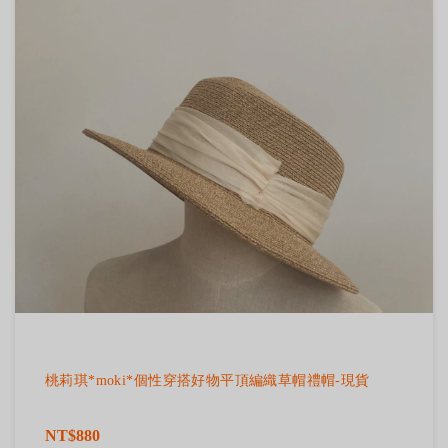
桃莉琪*moki*個性穿搭好物平頂編織草帽禮帽-現貨
NT$880