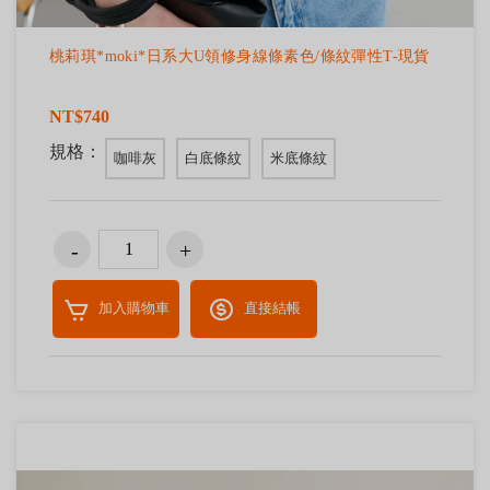
桃莉琪*moki*日系大U領修身線條素色/條紋彈性T-現貨
NT$740
規格：
咖啡灰
白底條紋
米底條紋
加入購物車
直接結帳