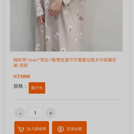
桃莉琪*moki*單品!!睡覺也要可可愛愛比熊犬印花睡衣
裙-現貨
NT$890
規格：
圖片色
加入購物車
直接結帳