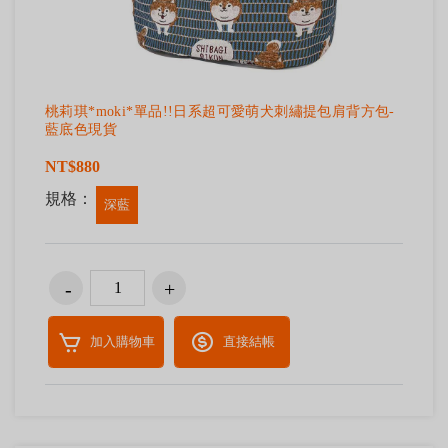
桃莉琪*moki*單品!!日系超可愛萌犬刺繡提包肩背方包-
藍底色現貨
NT$880
規格：
深藍
加入購物車
直接結帳