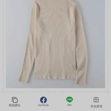
桃莉琪*moki*單品!!日系半高領柔軟螺紋素色長袖T-米
杏現貨
line
facebook
複製網址
其他賣場
NT$740