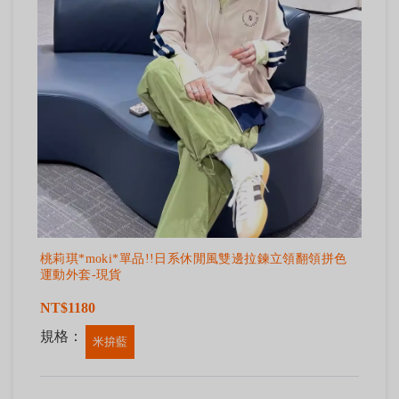
桃莉琪*moki*單品!!日系休閒風雙邊拉鍊立領翻領拼色
運動外套-現貨
NT$1180
規格：
米拚藍