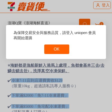
登入
澎湖Q寶《澎湖海鮮直送》
0
欲領取折價券，請先登入會員
Reset
為保障交易安全與服務品質，請登入 uniopen 會員
Focus
再開始選購
賣場說明：
✨想將好吃的澎湖海產品推薦給更多人，由澎湖自家漁
OK
船到自家工廠處理作業！
Reset
Focus
⭐️
海鮮都是漁船新鮮入港馬上處理，魚都會基本三去(去
鱗去鰓去肚)，洗淨真空冷凍保鮮。
✔️
冷凍7-11店到店運費實收$129
（限重10kg，超過請私訊專人服務☺️）
✔️
下單滿$2000「免7-11冷凍運費」
✔️
下單滿$5000「免宅配冷凍運費」
（請私訊專人訂購☺️）