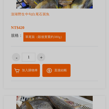
澎湖野生中勾白尾石斑魚
NT$420
規格：
單尾裝（殺後實重約380g）
加入購物車
直接結帳