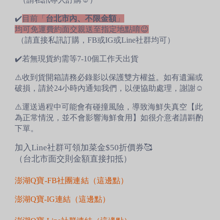
✔️
目前「
台北市內、不限金額
」
均可免運費約面交親送至指定地點唷😉
（請直接私訊訂購，FB或IG或Line社群均可）
✔️若無現貨約需等7-10個工作天出貨
⚠️收到貨開箱請務必錄影以保護雙方權益。如有遺漏或
破損，請於24小時內通知我們，以便協助處理，謝謝☺️
⚠️運送過程中可能會有碰撞風險，導致海鮮失真空【此
為正常情況，並不會影響海鮮食用】如很介意者請斟酌
下單。
加入Line社群可領加菜金$50折價券🥰
（台北市面交則金額直接扣抵）
澎湖Q寶-FB社團連結（這邊點）
澎湖Q寶-IG連結（這邊點）