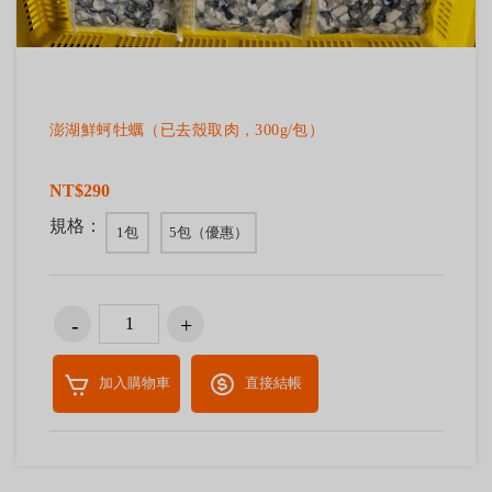
澎湖鮮蚵牡蠣（已去殼取肉，300g/包）
NT$290
規格：
1包
5包（優惠）
加入購物車
直接結帳