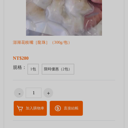
澎湖花枝嘴［龍珠］（300g/包）
NT$280
規格：
1包
限時優惠（2包）
加入購物車
直接結帳