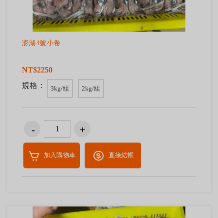
澎湖4號小卷
NT$2250
規格：
3kg/組
2kg/組
加入購物車
直接結帳