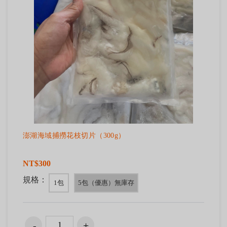
澎湖海域捕撈花枝切片（300g）
NT$300
規格：
1包
5包（優惠）無庫存