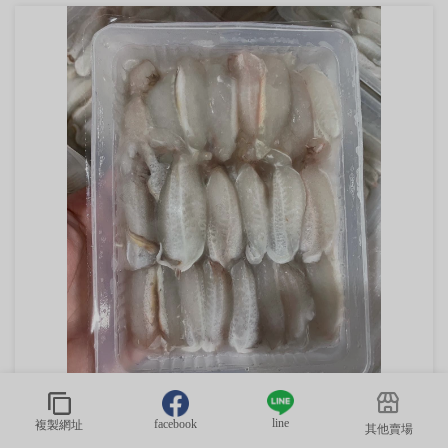
line
facebook
複製網址
其他賣場
澎湖扁蟹蟹管肉（手工取肉，150g/盒）