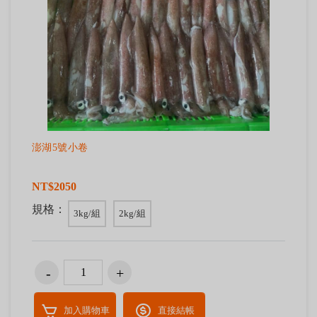
澎湖5號小卷
NT$2050
規格：
3kg/組
2kg/組
加入購物車
直接結帳