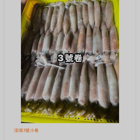
澎湖3號小卷