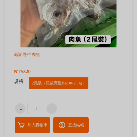
澎湖野生肉魚
NT$320
規格：
2尾裝（殺後實重約230-250g）
加入購物車
直接結帳