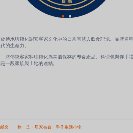
力於傳承與轉化詔安客家文化中的日常智慧與飲食記憶。品牌名
現代的生命力。
創，將傳統客家料理轉化為常溫保存的即食產品、料理包與伴手
都是一段家族與土地的連結。
面紙套｜一物一染・居家布置・手作生活小物