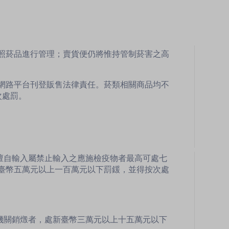
比照菸品進行管理；賣貨便仍將惟持管制菸害之高
網路平台刊登販售法律責任。菸類相關商品均不
次處罰。
擅自輸入屬禁止輸入之應施檢疫物者最高可處七
臺幣五萬元以上一百萬元以下罰鍰，並得按次處
機關銷燬者，處新臺幣三萬元以上十五萬元以下