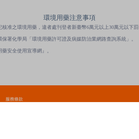
環境用藥注意事項
記核准之環境用藥，違者處刊登者新臺幣6萬元以上30萬元以下
至環保署化學局「環境用藥許可證及病媒防治業網路查詢系統」。
用藥安全使用宣導網』。
服務條款
禁止和限制商品政策
平台使用SSL安全加密最高等級保障交易安全
不同賣場之購物車恕無法合併結帳