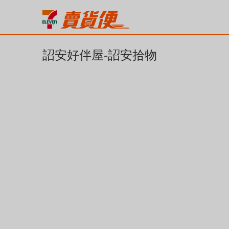
詔安好伴屋-詔安拾物