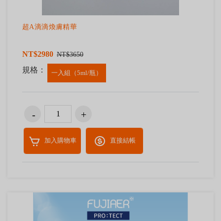
超A滴滴煥膚精華
NT$2980
NT$3650
規格：
一入組（5ml/瓶）
加入購物車
直接結帳