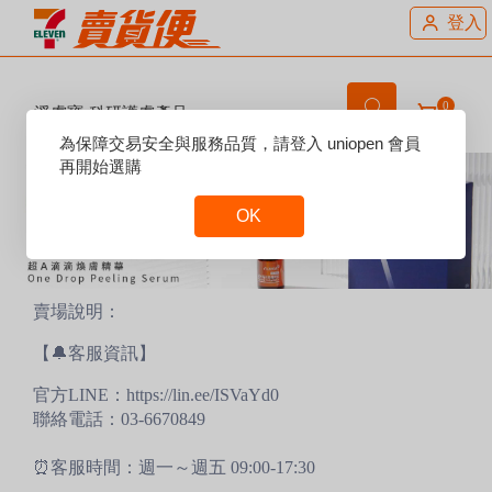
登入
0
淨膚寶-科研護膚產品
Reset
為保障交易安全與服務品質，請登入 uniopen 會員
Focus
再開始選購
OK
Reset
Focus
賣場說明：
【🔔客服資訊】
官方LINE：https://lin.ee/ISVaYd0
聯絡電話：03-6670849
⏰客服時間：週一～週五 09:00-17:30