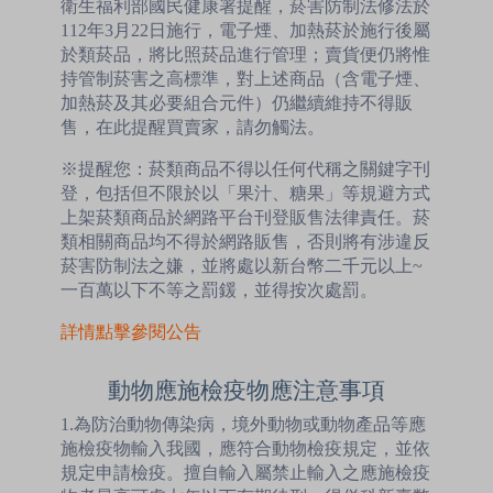
衛生福利部國民健康署提醒，菸害防制法修法於
112年3月22日施行，電子煙、加熱菸於施行後屬
於類菸品，將比照菸品進行管理；賣貨便仍將惟
持管制菸害之高標準，對上述商品（含電子煙、
加熱菸及其必要組合元件）仍繼續維持不得販
售，在此提醒買賣家，請勿觸法。
※提醒您：菸類商品不得以任何代稱之關鍵字刊
登，包括但不限於以「果汁、糖果」等規避方式
上架菸類商品於網路平台刊登販售法律責任。菸
類相關商品均不得於網路販售，否則將有涉違反
菸害防制法之嫌，並將處以新台幣二千元以上~
一百萬以下不等之罰鍰，並得按次處罰。
詳情點擊參閱公告
動物應施檢疫物應注意事項
1.為防治動物傳染病，境外動物或動物產品等應
施檢疫物輸入我國，應符合動物檢疫規定，並依
規定申請檢疫。擅自輸入屬禁止輸入之應施檢疫