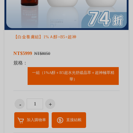
【白金養膚組】1%Ａ醇+B5+超神
NT$5999
NT$8050
規格：
一組（1%A醇＋B5超水光舒緩晶萃＋超神極萃精
華）
加入購物車
直接結帳