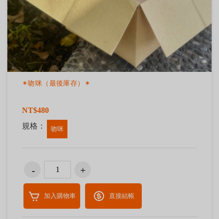
✶吻咪（最後庫存）✶
NT$480
規格：
吻咪
加入購物車
直接結帳