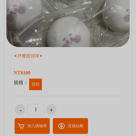
✶抒壓捏捏球✶
NT$100
規格：
捏捏
加入購物車
直接結帳