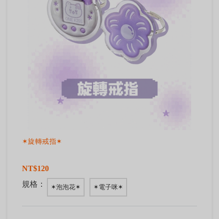
✶旋轉戒指✶
NT$120
規格：
✶泡泡花✶
✶電子咪✶