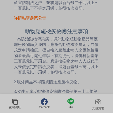
菸害防制法之嫌，並將處以新台幣二千元以上~
一百萬以下不等之罰鍰，並得按次處罰。
詳情點擊參閱公告
動物應施檢疫物應注意事項
1.為防治動物傳染病，境外動物或動物產品等應
施檢疫物輸入我國，應符合動物檢疫規定，並依
規定申請檢疫。擅自輸入屬禁止輸入之應施檢疫
物者最高可處七年以下有期徒刑，得併科新臺幣
三百萬元以下罰金。應施檢疫物之輸入人或代理
人未依規定申請檢疫者，得處新臺幣五萬元以上
一百萬元以下罰鍰，並得按次處罰。
2.境外商品不得隨貨贈送應施檢疫物。
3.收件人違反動物傳染病防治條例第三十四條第
三項規定，未將郵遞寄送輸入之應施檢疫物送交
輸出入動物檢疫機關銷燬者，處新臺幣三萬元以
line
facebook
複製網址
上十五萬元以下罰鍰。
其他賣場