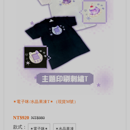
✶電子咪/水晶果凍T✶（現貨M號）
NT$920
NT$980
款式：
✶電子咪✶
✶水晶果凍