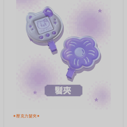
✶壓克力髮夾✶