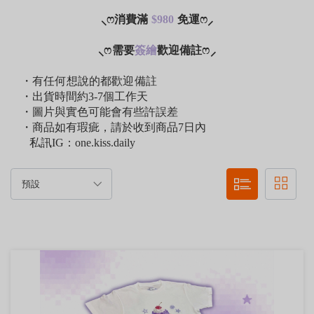
⸜ෆ消費滿
$980
免運
ෆ⸝‍
⸜ෆ需要
簽繪
歡迎備註
ෆ⸝‍
・有任何想說的都歡迎備註
・出貨時間約3-7個工作天
・圖片與實色可能會有些許誤差
・商品如有瑕疵，請於收到商品7日內
私訊IG：one.kiss.daily