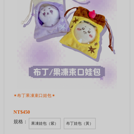
✶布丁果凍束口娃包✶
NT$450
規格：
果凍娃包（紫）
布丁娃包（黃）