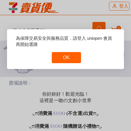
登入
0
一吻の文創世界𖤐´-
Reset
為保障交易安全與服務品質，請登入 uniopen 會員
Focus
再開始選購
OK
Reset
Focus
賣場說明：
你好妳好！歡迎光臨！
這裡是一吻の文創小世界
⸜ෆ消費滿
$1OO
(不含運)出貨
ෆ⸝‍
⸜ෆ消費滿
$3OO
隨機贈送小禮物ෆ⸝‍