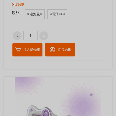
NT$80
規格：
✶泡泡花✶
✶電子咪✶
加入購物車
直接結帳