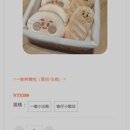
ෆ一吻烤麵包（饅頭/法棍）ෆ
NT$380
規格：
一吻小法棍
吻仔小饅頭