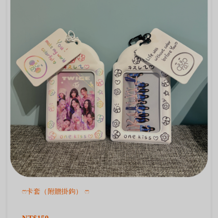
ෆ卡套（附贈掛鉤） ෆ